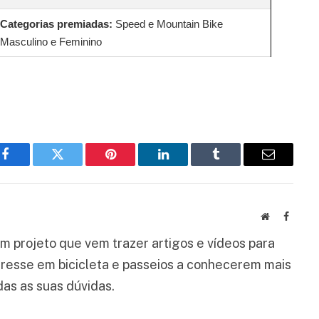
Categorias premiadas:
Speed e Mountain Bike
Masculino e Feminino
Facebook
Twitter
Pinterest
LinkedIn
Tumblr
Email
Website
Facebo
um projeto que vem trazer artigos e vídeos para
eresse em bicicleta e passeios a conhecerem mais
as as suas dúvidas.