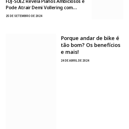
FDJ-SUEZ Revela Planos Ambiciosos e
Pode Atrair Demi Vollering com
Aumento de Orçamento
25 DE SETEMBRO DE 2024
Porque andar de bike é
tão bom? Os benefícios
e mais!
24 DE ABRIL DE 2024