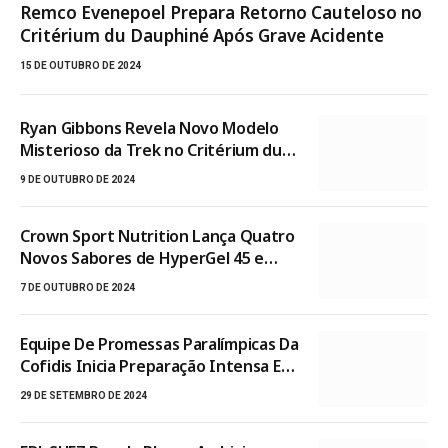
Remco Evenepoel Prepara Retorno Cauteloso no
Critérium du Dauphiné Após Grave Acidente
15 DE OUTUBRO DE 2024
Ryan Gibbons Revela Novo Modelo
Misterioso da Trek no Critérium du
Dauphiné: Madone ou Emonda?
9 DE OUTUBRO DE 2024
Crown Sport Nutrition Lança Quatro
Novos Sabores de HyperGel 45 e
Revoluciona Nutrição Esportiva
7 DE OUTUBRO DE 2024
Equipe De Promessas Paralímpicas Da
Cofidis Inicia Preparação Intensa Em
Madrid Para Seleção Nacional
29 DE SETEMBRO DE 2024