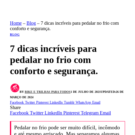
Home
–
Blog
–
7 dicas incríveis para pedalar no frio com
conforto e segurança.
BLOG
7 dicas incríveis para
pedalar no frio com
conforto e segurança.
BY
BIKE E TRILHAS PARA TODOS
1 DE JULHO DE 2021
UPDATED:
26 DE
MARÇO DE 2024
Facebook
Twitter
Pinterest
LinkedIn
Tumblr
WhatsApp
Email
Share
Facebook
Twitter
LinkedIn
Pinterest
Telegram
Email
Pedalar no frio pode ser muito difícil, incômodo
e até mesmo arriscado. Mas separamos algumas