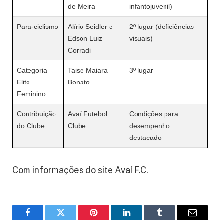
de Meira
infantojuvenil)
Para-ciclismo
Alírio Seidler e
2º lugar (deficiências
Edson Luiz
visuais)
Corradi
Categoria
Taise Maiara
3º lugar
Elite
Benato
Feminino
Contribuição
Avaí Futebol
Condições para
do Clube
Clube
desempenho
destacado
Com informações do site Avaí F.C.
Facebook
Twitter
Pinterest
LinkedIn
Tumblr
Email