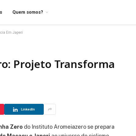
os
Quem somos?
cia Em Japeri
o: Projeto Transforma
LinkedIn
inha Zero
do Instituto Aromeiazero se prepara
de Macacu e Japeri
ao universo do ciclismo.