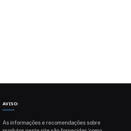
AVISO:
As informações e recomendações sobre
produtos neste site são fornecidas ‘como