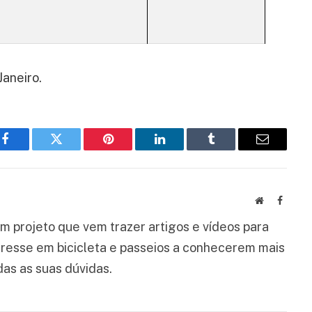
Janeiro.
Facebook
Twitter
Pinterest
LinkedIn
Tumblr
Email
Website
Facebo
um projeto que vem trazer artigos e vídeos para
eresse em bicicleta e passeios a conhecerem mais
as as suas dúvidas.