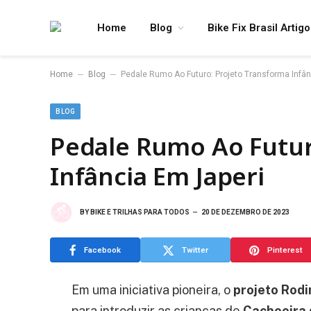
Home
Blog
Bike Fix Brasil Artig
–
–
Home
Blog
Pedale Rumo Ao Futuro: Projeto Transforma Infân
BLOG
Pedale Rumo Ao Futur
Infância Em Japeri
BY
BIKE E TRILHAS PARA TODOS
20 DE DEZEMBRO DE 2023
Facebook
Twitter
Pinterest
Em uma iniciativa pioneira, o
projeto Rod
para introduzir as crianças de
Cachoeira 