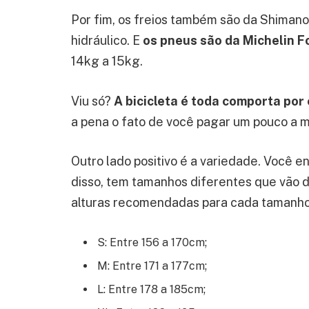
Por fim, os freios também são da Shima
hidráulico. E
os pneus são da Michelin F
14kg a 15kg.
Viu só?
A bicicleta é toda comporta por
a pena o fato de você pagar um pouco a ma
Outro lado positivo é a variedade. Você e
disso, tem tamanhos diferentes que vão d
alturas recomendadas para cada tamanho
S: Entre 156 a 170cm;
M: Entre 171 a 177cm;
L: Entre 178 a 185cm;