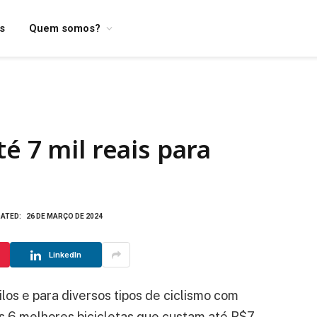
os
Quem somos?
é 7 mil reais para
ATED:
26 DE MARÇO DE 2024
LinkedIn
ilos e para diversos tipos de ciclismo com
as 6 melhores bicicletas que custam até R$7