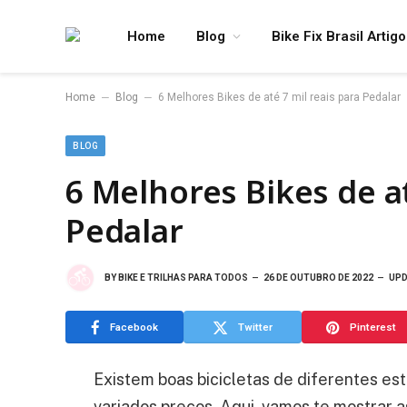
Home
Blog
Bike Fix Brasil Artig
–
–
Home
Blog
6 Melhores Bikes de até 7 mil reais para Pedalar
BLOG
6 Melhores Bikes de at
Pedalar
BY
BIKE E TRILHAS PARA TODOS
26 DE OUTUBRO DE 2022
UPD
Facebook
Twitter
Pinterest
Existem boas bicicletas de diferentes est
variados preços. Aqui, vamos te mostrar 