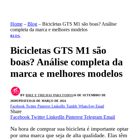
Home
–
Blog
–
Bicicletas GTS M1 são boas? Análise
completa da marca e melhores modelos
BLOG
Bicicletas GTS M1 são
boas? Análise completa da
marca e melhores modelos
BY
BIKE E TRILHAS PARA TODOS
16 DE SETEMBRO DE
2020
UPDATED:
26 DE MARÇO DE 2024
Facebook
Twitter
Pinterest
LinkedIn
Tumblr
WhatsApp
Email
Share
Facebook
Twitter
LinkedIn
Pinterest
Telegram
Email
Na hora de comprar sua bicicleta é importante optar
por uma marca que seja de alta qualidade. Elas têm