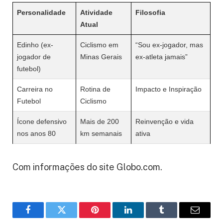
Personalidade
Atividade
Filosofia
Atual
Edinho (ex-
Ciclismo em
“Sou ex-jogador, mas
jogador de
Minas Gerais
ex-atleta jamais”
futebol)
Carreira no
Rotina de
Impacto e Inspiração
Futebol
Ciclismo
Ícone defensivo
Mais de 200
Reinvenção e vida
nos anos 80
km semanais
ativa
Com informações do site Globo.com.
Facebook
Twitter
Pinterest
LinkedIn
Tumblr
Email