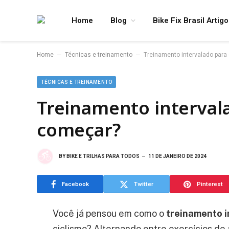
Home
Blog
Bike Fix Brasil Artig
–
–
Home
Técnicas e treinamento
Treinamento intervalado para
TÉCNICAS E TREINAMENTO
Treinamento intervala
começar?
BY
BIKE E TRILHAS PARA TODOS
11 DE JANEIRO DE 2024
Facebook
Twitter
Pinterest
Você já pensou em como o
treinamento i
ciclismo? Alternando entre exercícios de 