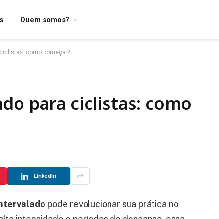
os
Quem somos?
 ciclistas: como começar?
do para ciclistas: como
LinkedIn
ntervalado
pode revolucionar sua prática no
alta intensidade e períodos de descanso, essa