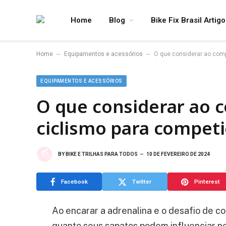
Home
Blog
Bike Fix Brasil Artig
–
–
Home
Equipamentos e acessórios
O que considerar ao comp
EQUIPAMENTOS E ACESSÓRIOS
O que considerar ao 
ciclismo para compet
BY
BIKE E TRILHAS PARA TODOS
10 DE FEVEREIRO DE 2024
Facebook
Twitter
Pinterest
Ao encarar a adrenalina e o desafio de c
quanto seus sapatos podem influenciar 