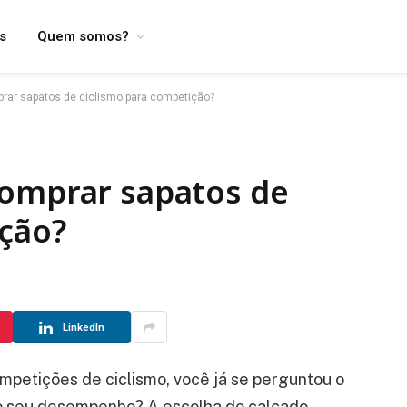
os
Quem somos?
rar sapatos de ciclismo para competição?
comprar sapatos de
ição?
LinkedIn
ompetições de ciclismo, você já se perguntou o
no seu desempenho? A escolha do calçado