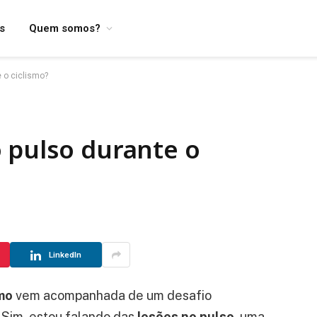
os
Quem somos?
 o ciclismo?
 pulso durante o
LinkedIn
mo
vem acompanhada de um desafio
 Sim, estou falando das
lesões no pulso
, uma