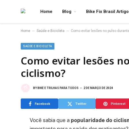
Home
Blog
Bike Fix Brasil Artig
–
–
Home
Saúde e Bicicleta
Como evitar lesões no pulso durante
SAÚDE E BICICLETA
Como evitar lesões no
ciclismo?
BY
BIKE E TRILHAS PARA TODOS
2 DE MARÇO DE 2024
Facebook
Twitter
Pinterest
Você sabia que a
popularidade do ciclis
importante para a saúde dos praticantes?