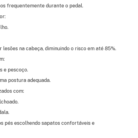
ãos frequentemente durante o pedal.
or:
lho.
r lesões na cabeça, diminuindo o risco em até 85%.
m:
s e pescoço.
uma postura adequada.
zados com:
lchoado.
ala.
s pés escolhendo sapatos confortáveis e