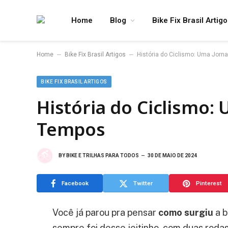
Home
Blog
Bike Fix Brasil Artig
–
–
Home
Bike Fix Brasil Artigos
História do Ciclismo: Uma Jorn
BIKE FIX BRASIL ARTIGOS
História do Ciclismo:
Tempos
BY
BIKE E TRILHAS PARA TODOS
30 DE MAIO DE 2024
Facebook
Twitter
Pinterest
Você já parou pra pensar
como surgiu
a b
sempre foi desse jeitinho, com duas roda