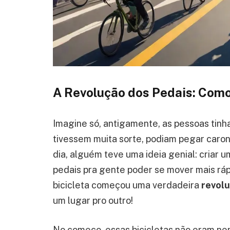
A Revolução dos Pedais: Como
Imagine só, antigamente, as pessoas tinh
tivessem muita sorte, podiam pegar caro
dia, alguém teve uma ideia genial: criar 
pedais pra gente poder se mover mais rá
bicicleta começou uma verdadeira
revol
um lugar pro outro!
No começo, essas bicicletas não eram ne