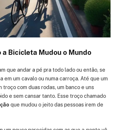
 a Bicicleta Mudou o Mundo
am que andar a pé pra todo lado ou então, se
na em um cavalo ou numa carroça. Até que um
um troço com duas rodas, um banco e uns
pido e sem cansar tanto. Esse troço chamado
ução
que mudou o jeito das pessoas irem de
m um pouco parecidas com as que a gente vê