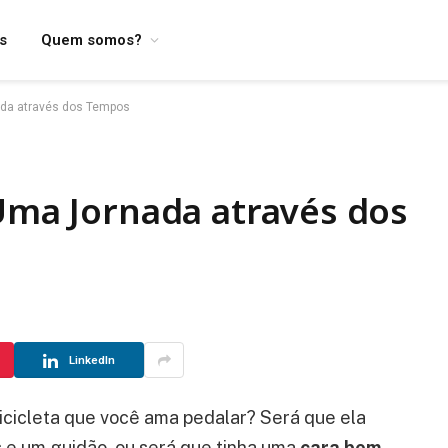
os
Quem somos?
ada através dos Tempos
 Uma Jornada através dos
LinkedIn
icicleta que você ama pedalar? Será que ela
s e um guidão, ou será que tinha uma
cara bem