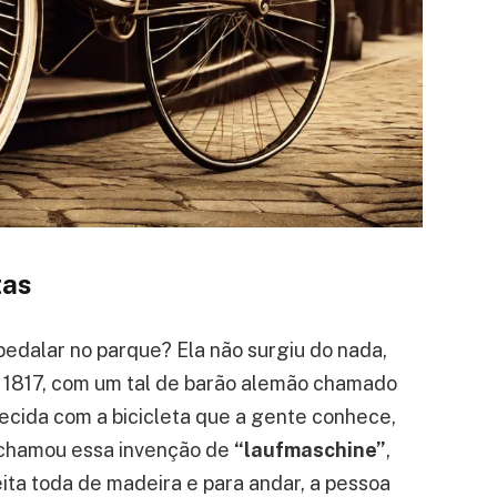
tas
pedalar no parque? Ela não surgiu do nada,
 1817, com um tal de barão alemão chamado
recida com a bicicleta que a gente conhece,
e chamou essa invenção de
“laufmaschine”
,
eita toda de madeira e para andar, a pessoa