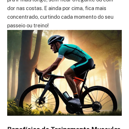
Mantendo essa sincronia bonitinha entre a
pedalada e a respiração
, você vai ver que dá
pra ir mais longe, sem ficar ofegante ou com
dor nas costas. E ainda por cima, fica mais
concentrado, curtindo cada momento do seu
passeio ou treino!