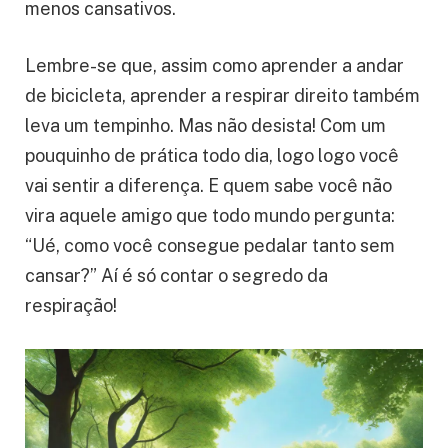
qualquer lugar
, a qualquer hora! Quanto mais
você praticar, melhor vai ficar nisso. Assim, seus
passeios de bicicleta vão ser mais divertidos e
menos cansativos.
Lembre-se que, assim como aprender a andar
de bicicleta, aprender a respirar direito também
leva um tempinho. Mas não desista! Com um
pouquinho de prática todo dia, logo logo você
vai sentir a diferença. E quem sabe você não
vira aquele amigo que todo mundo pergunta:
“Ué, como você consegue pedalar tanto sem
cansar?” Aí é só contar o segredo da
respiração!