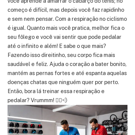
Praticar todo dia
faz nosso corpo se
acostumar e ficar mais forte. É como quando
você aprende a amarrar o cadarço do tênis; no
começo é difícil, mas depois você faz rapidinho
e sem nem pensar. Com a respiração no ciclismo
é igual. Quanto mais você pratica, melhor fica o
seu fôlego e você vai sentir que pode pedalar
até o infinito e além! E sabe o que mais?
Fazendo isso direitinho, seu corpo fica mais
saudável e feliz. Ajuda o coração a bater bonito,
mantém as pernas fortes e até espanta aquelas
doenças chatas que ninguém quer por perto.
Então, bora lá treinar essa respiração e
pedalar? Vrummm! 🚴‍♀️💨