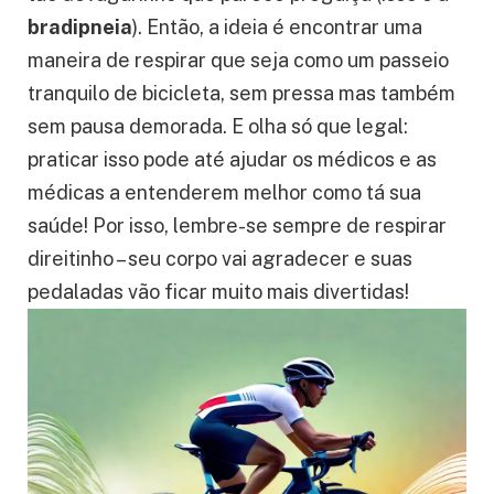
respira tão rápido que parece que tá faltando ar
(isso se chama
taquipneia
) ou quando respira
tão devagarinho que parece preguiça (isso é a
bradipneia
). Então, a ideia é encontrar uma
maneira de respirar que seja como um passeio
tranquilo de bicicleta, sem pressa mas também
sem pausa demorada. E olha só que legal:
praticar isso pode até ajudar os médicos e as
médicas a entenderem melhor como tá sua
saúde! Por isso, lembre-se sempre de respirar
direitinho – seu corpo vai agradecer e suas
pedaladas vão ficar muito mais divertidas!