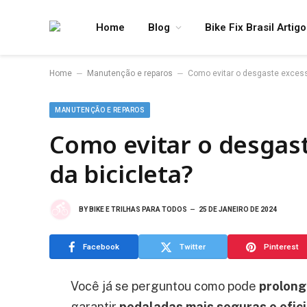
Home
Blog
Bike Fix Brasil Artig
–
–
Home
Manutenção e reparos
Como evitar o desgaste excess
MANUTENÇÃO E REPAROS
Como evitar o desgas
da bicicleta?
BY
BIKE E TRILHAS PARA TODOS
25 DE JANEIRO DE 2024
Facebook
Twitter
Pinterest
Você já se perguntou como pode
prolonga
garantir
pedaladas mais seguras e efic